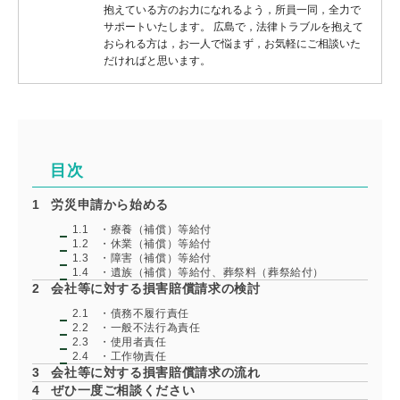
抱えている方のお力になれるよう，所員一同，全力で
サポートいたします。 広島で，法律トラブルを抱えて
おられる方は，お一人で悩まず，お気軽にご相談いた
だければと思います。
目次
1
労災申請から始める
1.1
・療養（補償）等給付
1.2
・休業（補償）等給付
1.3
・障害（補償）等給付
1.4
・遺族（補償）等給付、葬祭料（葬祭給付）
2
会社等に対する損害賠償請求の検討
2.1
・債務不履行責任
2.2
・一般不法行為責任
2.3
・使用者責任
2.4
・工作物責任
3
会社等に対する損害賠償請求の流れ
4
ぜひ一度ご相談ください