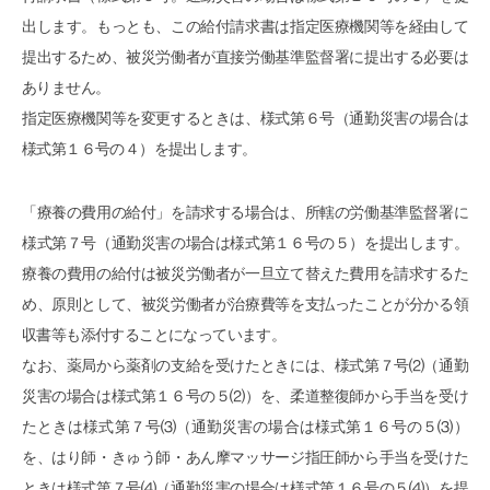
出します。もっとも、この給付請求書は指定医療機関等を経由して
提出するため、被災労働者が直接労働基準監督署に提出する必要は
ありません。
指定医療機関等を変更するときは、様式第６号（通勤災害の場合は
様式第１６号の４）を提出します。
「療養の費用の給付」を請求する場合は、所轄の労働基準監督署に
様式第７号（通勤災害の場合は様式第１６号の５）を提出します。
療養の費用の給付は被災労働者が一旦立て替えた費用を請求するた
め、原則として、被災労働者が治療費等を支払ったことが分かる領
収書等も添付することになっています。
なお、薬局から薬剤の支給を受けたときには、様式第７号⑵（通勤
災害の場合は様式第１６号の５⑵）を、柔道整復師から手当を受け
たときは様式第７号⑶（通勤災害の場合は様式第１６号の５⑶）
を、はり師・きゅう師・あん摩マッサージ指圧師から手当を受けた
ときは様式第７号⑷（通勤災害の場合は様式第１６号の５⑷）を提