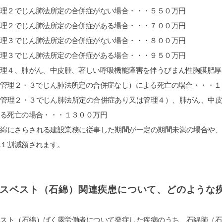
管理２でじん肺法所定の合併症がない場合・・・５５０万円
管理２でじん肺法所定の合併症がある場合・・・７００万円
管理３でじん肺法所定の合併症がない場合・・・８００万円
管理３でじん肺法所定の合併症がある場合・・・９５０万円
理４、肺がん、中皮腫、著しい呼吸機能障害を伴うびまん性胸膜肥厚
（管理２・３でじん肺法所定の合併症なし）による死亡の場合・・・１
（管理２・３でじん肺法所定の合併症あり又は管理４）、肺がん、中
る死亡の場合・・・１３００万円
石綿にさらされる建設業務に従事した期間が一定の期間未満の場合や
れ１割減額されます。
アスベスト（石綿）関連疾患について、どのような
ベスト（石綿）ばく露労働者について発症した疾病のうち、石綿肺（