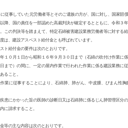
業務に従事していた元労働者等とそのご遺族の方が、国に対し、国家賠
日以降、国の責任を一部認めた高裁判決が確定するとともに、令和３
た。この判決等を踏まえて、特定石綿被害建設業務労働者等に対する
制度は、建設アスベスト給付金とも呼ばれています。
ベスト給付金の要件は次のとおりです。
０年１０月１日から昭和１６年９月３０日まで（石綿の吹付け作業に
０日まで）の間に、一定の屋内作業で行われた作業に係る建設業務に
あること。
設作業に従事することにより、石綿肺、肺がん、中皮腫、びまん性胸
連疾患にかかった旨の医師の診断日又は石綿肺に係るじん肺管理区分
以内に請求すること。
付金等の主な内容は次のとおりです。