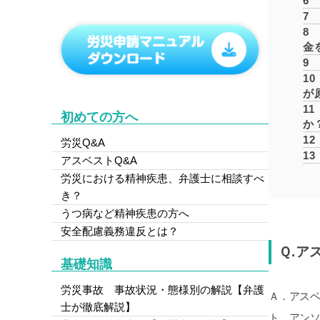
6
7
8
金
9
10
が
11
初めての方へ
か
12
労災Q&A
13
アスベストQ&A
労災における精神疾患、弁護士に相談すべ
き？
うつ病など精神疾患の方へ
安全配慮義務違反とは？
Ｑ.ア
基礎知識
労災事故 事故状況・態様別の解説【弁護
Ａ．アス
士が徹底解説】
ト、アン