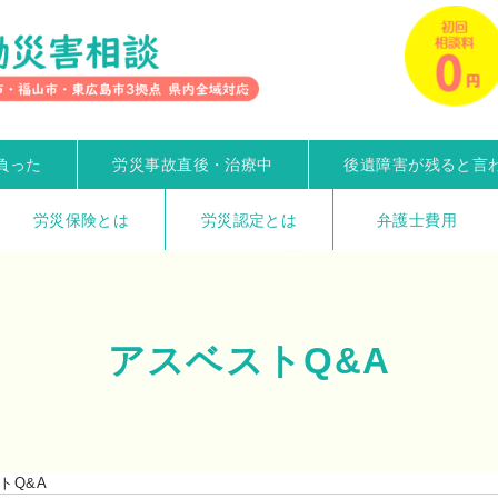
負った
労災事故直後・治療中
後遺障害が残ると言
労災保険とは
労災認定とは
弁護士費用
アスベストQ&A
トQ&A