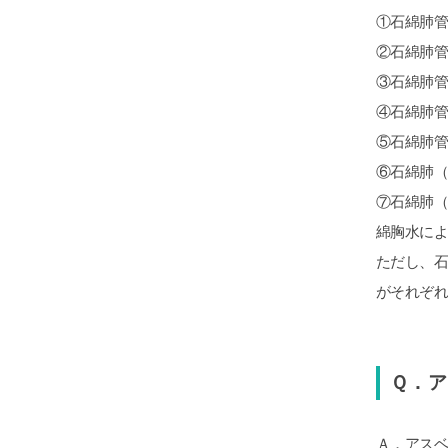
①石綿肺
②石綿肺
③石綿肺
④石綿肺
⑤石綿肺管
⑥石綿肺
⑦石綿肺
綿胸水によ
ただし、
がそれぞ
Ｑ．
Ａ．アス