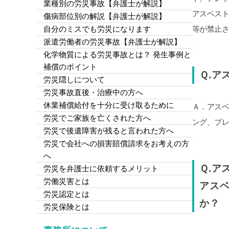
業種別の労災事故【弁護士が解説】
アスベス
傷病部位別の解説【弁護士が解説】
自分のミスでも労災になります
等が禁止
派遣労働者の労災事故【弁護士が解説】
化学物質による労災事故とは？ 発生事例と
補償のポイント
Ｑ.ア
労災隠しについて
労災事故直後・治療中の方へ
休業補償給付を十分に受け取るために
Ａ．アス
労災でご家族を亡くされた方へ
ング、ブ
労災で後遺障害が残ると言われた方へ
労災で会社への損害賠償請求をお考えの方
へ
Ｑ.
労災を弁護士に依頼するメリット
労働災害とは
アス
労災認定とは
か？
労災保険とは