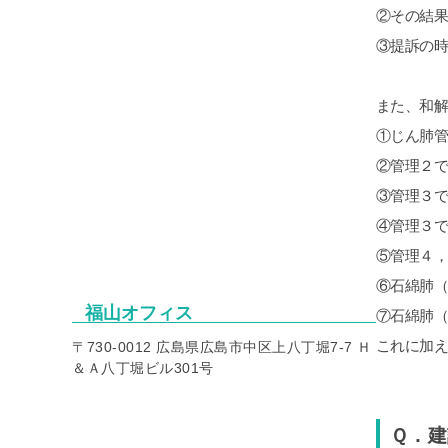
②その結
③提訴の
また、和
①じん肺
②管理２
③管理３
④管理３
⑤管理４
⑥石綿肺
福山オフィス
⑦石綿肺
これに加
〒730-0012 広島県広島市中区上八丁堀7-7 Ｈ
＆Ａ八丁堀ビル301号
Ｑ．