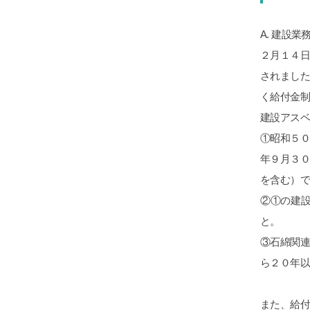
A. 建設
２月１４
されまし
く給付金
建設アス
①昭和５
年９月３
を含む）で
②①の建
と。
③石綿関
ら２０年
また、給