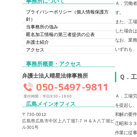
事務所について
Ａ．労働
プライバシーポリシー（個人情報保護方
す。
針）
また、工
当事務所の強み
した場合は
匿名加工情報の第三者提供の公表
なお、業
弁護士紹介
いずれも
アクセス
事務所概要・アクセス
弁護士法人晴星法律事務所
Ｑ．
050-5497-9811
Ａ．工場
受付時間：平日9:30～18:00
広島メインオフィス
を提起し
和解の要
〒730-0012
広島県広島市中区上八丁堀7-7 Ｈ＆Ａ八丁堀ビ
①昭和３
ル301号
作業に従事