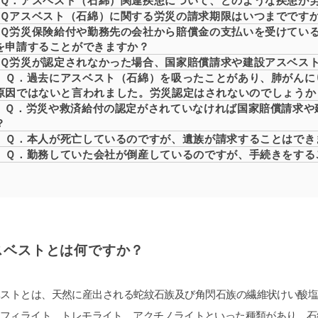
Ｑ．アスベスト（石綿）関連疾患について、どのような疾患が
Ｑアスベスト（石綿）に関する労災の請求期限はいつまでです
Ｑ労災保険給付や勤務先の会社から賠償金の支払いを受けてい
を申請することができますか？
Ｑ労災が認定されなかった場合、国家賠償請求や建設アスベス
Ｑ．過去にアスベスト（石綿）を吸ったことがあり、肺がんに
原因ではないと言われました。労災認定はされないのでしょうか
Ｑ．労災や救済給付の認定がされていなければ国家賠償請求や
？
Ｑ．本人が死亡しているのですが、遺族が請求することはでき
Ｑ．勤務していた会社が倒産しているのですが、手続きをする
スベストとは何ですか？
ベストとは、天然に産出される蛇紋石族及び角閃石族の繊維状けい酸
ソフィライト、トレモライト、アクチノライトといった種類があり、石