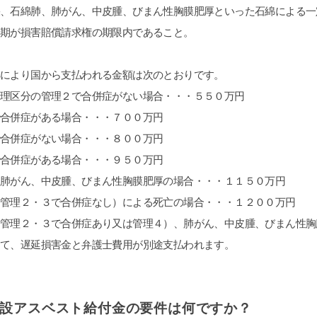
果、石綿肺、肺がん、中皮腫、びまん性胸膜肥厚といった石綿による一
時期が損害賠償請求権の期限内であること。
解により国から支払われる金額は次のとおりです。
管理区分の管理２で合併症がない場合・・・５５０万円
で合併症がある場合・・・７００万円
で合併症がない場合・・・８００万円
で合併症がある場合・・・９５０万円
，肺がん、中皮腫、びまん性胸膜肥厚の場合・・・１１５０万円
（管理２・３で合併症なし）による死亡の場合・・・１２００万円
（管理２・３で合併症あり又は管理４）、肺がん、中皮腫、びまん性胸
えて、遅延損害金と弁護士費用が別途支払われます。
建設アスベスト給付金の要件は何ですか？