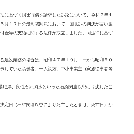
償法に基づく損害賠償を請求した訴訟について、令和２年１
年５月１７日の最高裁判決において、国敗訴の判決が言い渡
給付金等の支給に関する法律が成立しました。同法律に基づ
係る建設業務の場合は、昭和４７年１０月１日から昭和５０
従事していた労働者、一人親方、中小事業主（家族従事者等
膜肥厚、良性石綿胸水といった石綿関連疾患にり患したこ
の決定日（石綿関連疾患により死亡したときは、死亡日）か