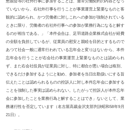
懇親会等の社外行事に参加することは、通常労働契約の内容となっ
ていないから、右社外行事を行うことが事業運営上緊要なものと客
観的に認められ、かつ労働者に対しこれへの参加が強制されている
ときに限り、労働者の右社外行事への参加が業務行為になると解す
るのが相当である。」「本件会合は、足羽道路企業株式会社が経費
の全額を負担しているが、従業員の慰安と親睦を目的とするもので
あつて社会一般に通常行われている忘年会と変りはないから、本件
忘年会を行うことが右会社の事業運営上緊要なものとは認められ
ず、また右会社役員が従業員に対し、特に都合が悪い場合は格別、
できるだけ参加するようにと勧め、参加者を当日出勤扱いにする旨
伝えたことは認められるものの控訴人に対し本件忘年会に参加する
ことを強制した事実は認められない。したがって控訴人が本件忘年
会に参加したことを業務行為と解することはでき」ないとして、業
務遂行性を否定しています（名古屋高裁金沢支部判決昭和58年9月
21日）。