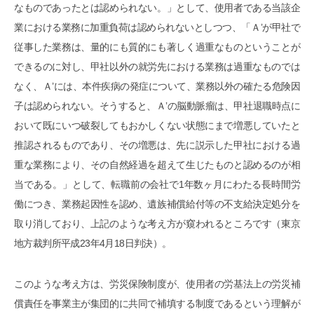
なものであったとは認められない。」として、使用者である当該企
業における業務に加重負荷は認められないとしつつ、「Ａ’が甲社で
従事した業務は、量的にも質的にも著しく過重なものということが
できるのに対し、甲社以外の就労先における業務は過重なものでは
なく、Ａ’には、本件疾病の発症について、業務以外の確たる危険因
子は認められない。そうすると、Ａ’の脳動脈瘤は、甲社退職時点に
おいて既にいつ破裂してもおかしくない状態にまで増悪していたと
推認されるものであり、その増悪は、先に説示した甲社における過
重な業務により、その自然経過を超えて生じたものと認めるのが相
当である。」として、転職前の会社で1年数ヶ月にわたる長時間労
働につき、業務起因性を認め、遺族補償給付等の不支給決定処分を
取り消しており、上記のような考え方が窺われるところです（東京
地方裁判所平成23年4月18日判決）。
このような考え方は、労災保険制度が、使用者の労基法上の労災補
償責任を事業主が集団的に共同で補填する制度であるという理解が