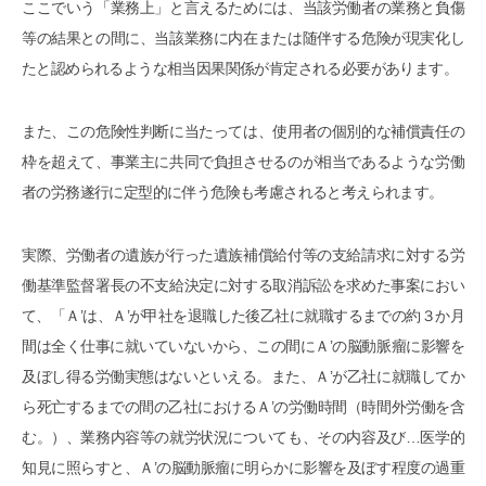
ここでいう「業務上」と言えるためには、当該労働者の業務と負傷
等の結果との間に、当該業務に内在または随伴する危険が現実化し
たと認められるような相当因果関係が肯定される必要があります。
また、この危険性判断に当たっては、使用者の個別的な補償責任の
枠を超えて、事業主に共同で負担させるのが相当であるような労働
者の労務遂行に定型的に伴う危険も考慮されると考えられます。
実際、労働者の遺族が行った遺族補償給付等の支給請求に対する労
働基準監督署長の不支給決定に対する取消訴訟を求めた事案におい
て、「Ａ’は、Ａ’が甲社を退職した後乙社に就職するまでの約３か月
間は全く仕事に就いていないから、この間にＡ’の脳動脈瘤に影響を
及ぼし得る労働実態はないといえる。また、Ａ’が乙社に就職してか
ら死亡するまでの間の乙社におけるＡ’の労働時間（時間外労働を含
む。）、業務内容等の就労状況についても、その内容及び…医学的
知見に照らすと、Ａ’の脳動脈瘤に明らかに影響を及ぼす程度の過重