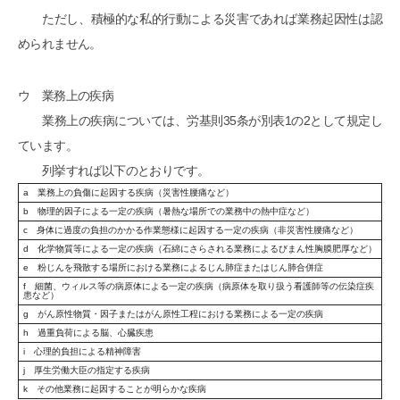
ただし、積極的な私的行動による災害であれば業務起因性は認
められません。
ウ 業務上の疾病
業務上の疾病については、労基則35条が別表1の2として規定し
ています。
列挙すれば以下のとおりです。
a 業務上の負傷に起因する疾病（災害性腰痛など）
b 物理的因子による一定の疾病（暑熱な場所での業務中の熱中症など）
c 身体に過度の負担のかかる作業態様に起因する一定の疾病（非災害性腰痛など）
d 化学物質等による一定の疾病（石綿にさらされる業務によるびまん性胸膜肥厚など）
e 粉じんを飛散する場所における業務によるじん肺症またはじん肺合併症
f 細菌、ウィルス等の病原体による一定の疾病（病原体を取り扱う看護師等の伝染症疾
患など）
g がん原性物質・因子またはがん原性工程における業務による一定の疾病
h 過重負荷による脳、心臓疾患
i 心理的負担による精神障害
j 厚生労働大臣の指定する疾病
k その他業務に起因することが明らかな疾病