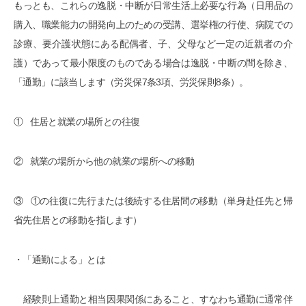
もっとも、これらの逸脱・中断が日常生活上必要な行為（日用品の
購入、職業能力の開発向上のための受講、選挙権の行使、病院での
診療、要介護状態にある配偶者、子、父母など一定の近親者の介
護）であって最小限度のものである場合は逸脱・中断の間を除き、
「通勤」に該当します（労災保7条3項、労災保則8条）。
① 住居と就業の場所との往復
② 就業の場所から他の就業の場所への移動
③ ①の往復に先行または後続する住居間の移動（単身赴任先と帰
省先住居との移動を指します）
・「通勤による」とは
経験則上通勤と相当因果関係にあること、すなわち通勤に通常伴