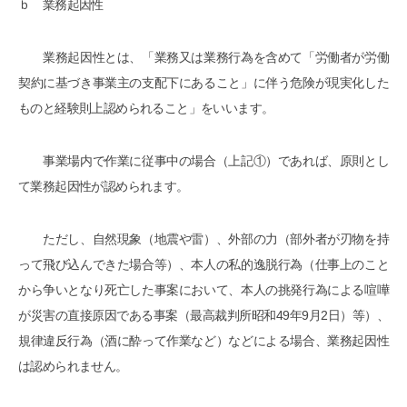
ｂ 業務起因性
業務起因性とは、「業務又は業務行為を含めて「労働者が労働
契約に基づき事業主の支配下にあること」に伴う危険が現実化した
ものと経験則上認められること」をいいます。
事業場内で作業に従事中の場合（上記①）であれば、原則とし
て業務起因性が認められます。
ただし、自然現象（地震や雷）、外部の力（部外者が刃物を持
って飛び込んできた場合等）、本人の私的逸脱行為（仕事上のこと
から争いとなり死亡した事案において、本人の挑発行為による喧嘩
が災害の直接原因である事案（最高裁判所昭和49年9月2日）等）、
規律違反行為（酒に酔って作業など）などによる場合、業務起因性
は認められません。