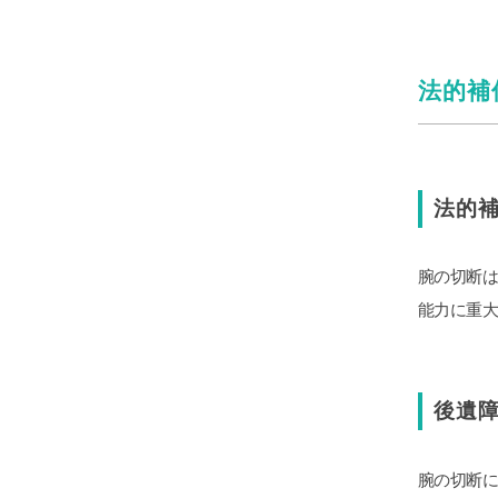
法的補
法的
腕の切断
能力に重
後遺
腕の切断