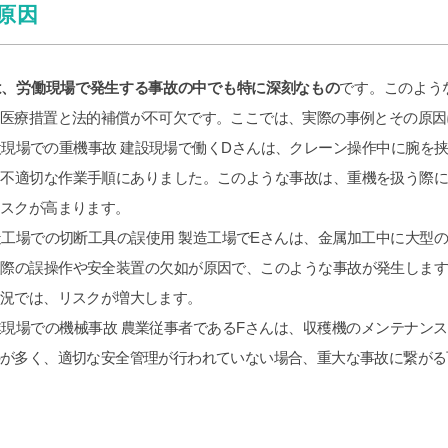
原因
は、労働現場で発生する事故の中でも特に深刻なもの
です。このよう
な医療措置と法的補償が不可欠です。ここでは、実際の事例とその原因
設現場での重機事故 建設現場で働くDさんは、クレーン操作中に腕を
と不適切な作業手順にありました。このような事故は、重機を扱う際
リスクが高まります。
工場での切断工具の誤使用 製造工場でEさんは、金属加工中に大型
る際の誤操作や安全装置の欠如が原因で、このような事故が発生しま
状況では、リスクが増大します。
現場での機械事故 農業従事者であるFさんは、収穫機のメンテナン
が多く、適切な安全管理が行われていない場合、重大な事故に繋がる