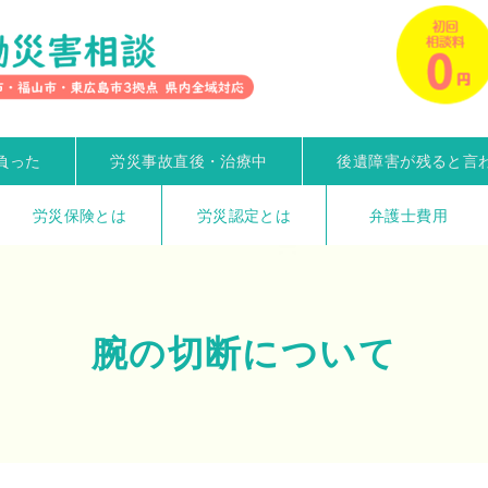
負った
労災事故直後・治療中
後遺障害が残ると言
労災保険とは
労災認定とは
弁護士費用
腕の切断について