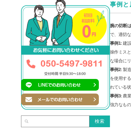
事例と
腕の切断
で、適切
事例1:
建
操作ミス
な場合に
事例2:
製造
を使用す
れている
事例3:
農業
強力なもの
検索