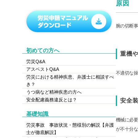
原因
腕の切断事
初めての方へ
重機
労災Q&A
アスベストQ&A
不適切な操
労災における精神疾患、弁護士に相談すべ
き？
うつ病など精神疾患の方へ
安全配慮義務違反とは？
安全
基礎知識
機械に必
労災事故 事故状況・態様別の解説【弁護
が不十分
士が徹底解説】