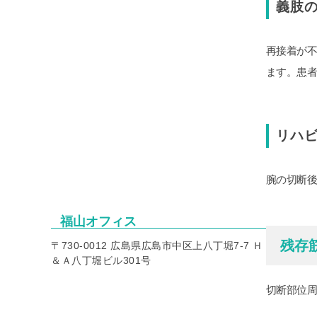
義肢
再接着が
ます。患
リハ
腕の切断
福山オフィス
残存
〒730-0012 広島県広島市中区上八丁堀7-7 Ｈ
＆Ａ八丁堀ビル301号
切断部位