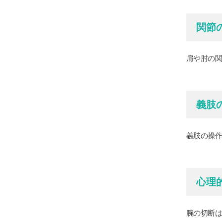
関節
肩や肘の
義肢
義肢の操
心理
腕の切断