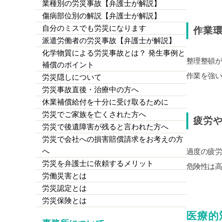
業種別の労災事故【弁護士が解説】
傷病部位別の解説【弁護士が解説】
自分のミスでも労災になります
作業
派遣労働者の労災事故【弁護士が解説】
化学物質による労災事故とは？ 発生事例と
整理整頓
補償のポイント
作業を強
労災隠しについて
労災事故直後・治療中の方へ
休業補償給付を十分に受け取るために
労災でご家族を亡くされた方へ
疲労
労災で後遺障害が残ると言われた方へ
労災で会社への損害賠償請求をお考えの方
へ
過度の疲
労災を弁護士に依頼するメリット
危険性は高
労働災害とは
労災認定とは
労災保険とは
医療的